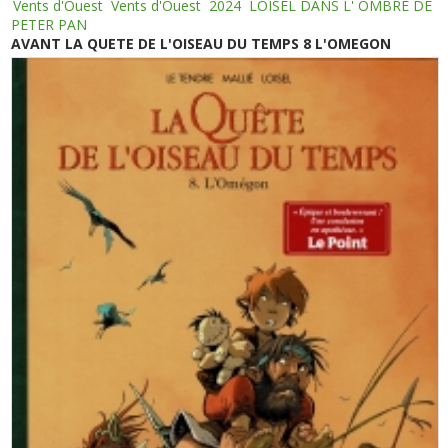
Vents d'Ouest
Vents d'Ouest
2024
LOISEL DANS L' OMBRE DE
PETER PAN
AVANT LA QUETE DE L'OISEAU DU TEMPS 8 L'OMEGON