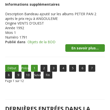
Informations supplémentaires
Description
Bandeau ajouté sur les albums PETER PAN 2
après le prix reçu à ANGOULEME
Origine
VENTS D'OUEST
Année
1992
Mois
1
Numéro
1791
Publié dans
Objets de la BDD
En savoir plus...
Début
Précédent
1
2
3
4
5
6
7
8
9
10
Suivant
Fin
Page 1 sur 12
DERNIÈRES ENTRÉES DANS LA