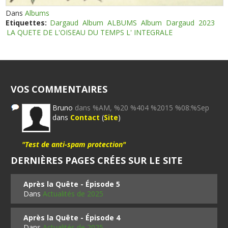
Dans
Albums
Etiquettes:
Dargaud
Album
ALBUMS
Album
Dargaud
2023
LA QUETE DE L'OISEAU DU TEMPS L' INTEGRALE
VOS COMMENTAIRES
Bruno
dans %AM, %20 %404 %2015 %08:%Sep
dans
Contact
(
Site
)
"Test de anti-spam protection"
DERNIÈRES PAGES CRÉES SUR LE SITE
Après la Quête - Épisode 5
Dans
Actualités de 2025
Après la Quête - Épisode 4
Dans
Actualités de 2025