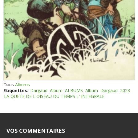
Dans
Albums
Etiquettes:
Dargaud
Album
ALBUMS
Album
Dargaud
2023
LA QUETE DE L'OISEAU DU TEMPS L' INTEGRALE
VOS COMMENTAIRES