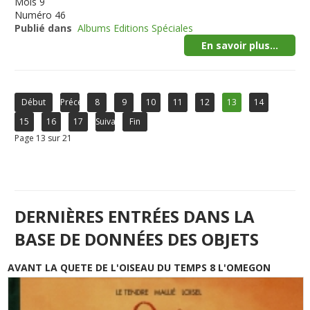
Mois
9
Numéro
46
Publié dans
Albums Editions Spéciales
En savoir plus...
Début
Précédent
8
9
10
11
12
13
14
15
16
17
Suivant
Fin
Page 13 sur 21
DERNIÈRES ENTRÉES DANS LA
BASE DE DONNÉES DES OBJETS
AVANT LA QUETE DE L'OISEAU DU TEMPS 8 L'OMEGON