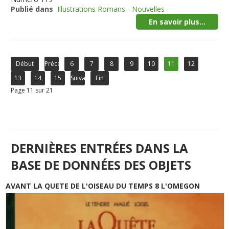
Publié dans
Illustrations Romans - Nouvelles
En savoir plus...
Début
Précédent
6
7
8
9
10
11
12
13
14
15
Suivant
Fin
Page 11 sur 21
DERNIÈRES ENTRÉES DANS LA
BASE DE DONNÉES DES OBJETS
AVANT LA QUETE DE L'OISEAU DU TEMPS 8 L'OMEGON