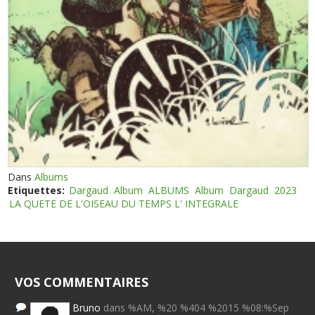
Dans
Albums
Etiquettes:
Dargaud
Album
ALBUMS
Album
Dargaud
2023
LA QUETE DE L'OISEAU DU TEMPS L' INTEGRALE
VOS COMMENTAIRES
Bruno
dans %AM, %20 %404 %2015 %08:%Sep