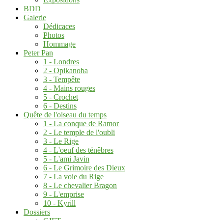
BDD
Galerie
Dédicaces
Photos
Hommage
Peter Pan
1 - Londres
2 - Opikanoba
3 - Tempête
4 - Mains rouges
5 - Crochet
6 - Destins
Quête de l'oiseau du temps
1 - La conque de Ramor
2 - Le temple de l'oubli
3 - Le Rige
4 - L'oeuf des ténêbres
5 - L'ami Javin
6 - Le Grimoire des Dieux
7 - La voie du Rige
8 - Le chevalier Bragon
9 - L'emprise
10 - Kyrill
Dossiers