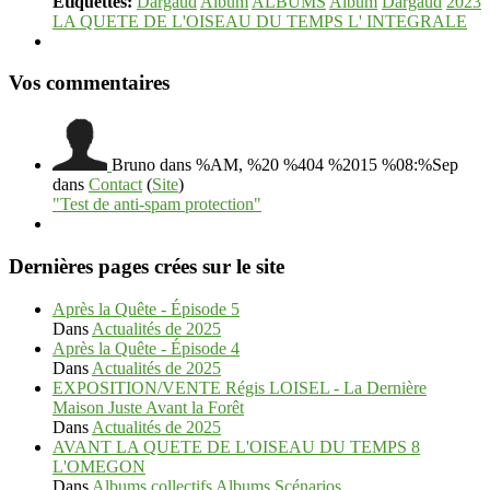
Etiquettes:
Dargaud
Album
ALBUMS
Album
Dargaud
2023
LA QUETE DE L'OISEAU DU TEMPS L' INTEGRALE
Vos commentaires
Bruno
dans %AM, %20 %404 %2015 %08:%Sep
dans
Contact
(
Site
)
"Test de anti-spam protection"
Dernières pages crées sur le site
Après la Quête - Épisode 5
Dans
Actualités de 2025
Après la Quête - Épisode 4
Dans
Actualités de 2025
EXPOSITION/VENTE Régis LOISEL - La Dernière
Maison Juste Avant la Forêt
Dans
Actualités de 2025
AVANT LA QUETE DE L'OISEAU DU TEMPS 8
L'OMEGON
Dans
Albums collectifs Albums Scénarios