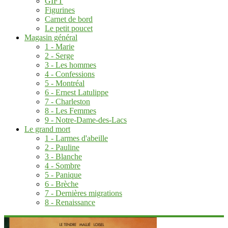
GIFT
Figurines
Carnet de bord
Le petit poucet
Magasin général
1 - Marie
2 - Serge
3 - Les hommes
4 - Confessions
5 - Montréal
6 - Ernest Latulippe
7 - Charleston
8 - Les Femmes
9 - Notre-Dame-des-Lacs
Le grand mort
1 - Larmes d'abeille
2 - Pauline
3 - Blanche
4 - Sombre
5 - Panique
6 - Brèche
7 - Dernières migrations
8 - Renaissance