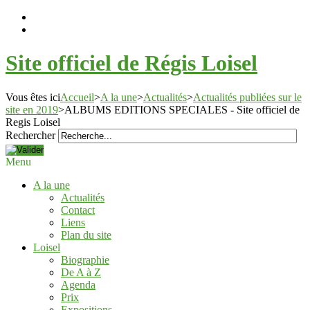
Site officiel de Régis Loisel
Vous êtes ici
Accueil
>
A la une
>
Actualités
>
Actualités publiées sur le
site en 2019
>
ALBUMS EDITIONS SPECIALES - Site officiel de
Regis Loisel
Rechercher
Menu
A la une
Actualités
Contact
Liens
Plan du site
Loisel
Biographie
De A à Z
Agenda
Prix
Expositions