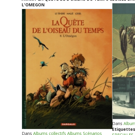
L'OMEGON
Dans
Album
Etiquettes
Dans
Albums collectifs Albums Scénarios
SPECIALES