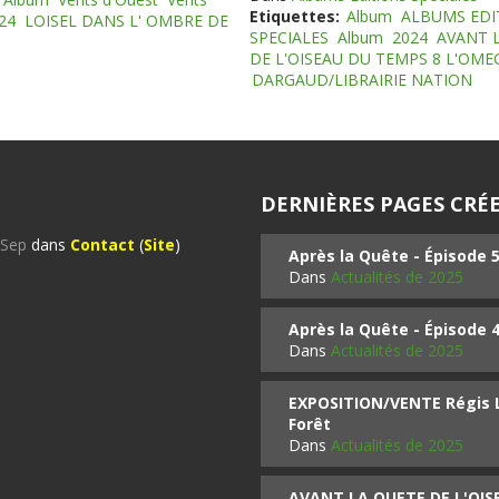
Etiquettes:
Album
ALBUMS EDI
24
LOISEL DANS L' OMBRE DE
SPECIALES
Album
2024
AVANT 
DE L'OISEAU DU TEMPS 8 L'OM
DARGAUD/LIBRAIRIE NATION
DERNIÈRES PAGES CRÉE
%Sep
dans
Contact
(
Site
)
Après la Quête - Épisode 
Dans
Actualités de 2025
Après la Quête - Épisode 
Dans
Actualités de 2025
EXPOSITION/VENTE Régis LO
Forêt
Dans
Actualités de 2025
AVANT LA QUETE DE L'OI