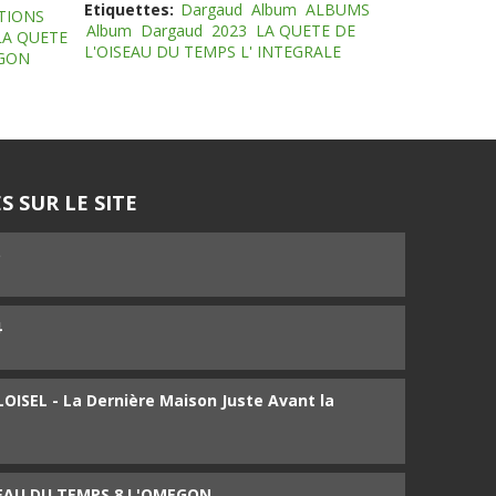
Etiquettes:
Dargaud
Album
ALBUMS
TIONS
Album
Dargaud
2023
LA QUETE DE
LA QUETE
L'OISEAU DU TEMPS L' INTEGRALE
EGON
S SUR LE SITE
5
4
ISEL - La Dernière Maison Juste Avant la
SEAU DU TEMPS 8 L'OMEGON