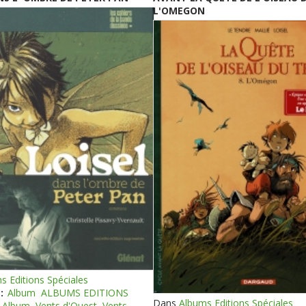
L'OMEGON
s Editions Spéciales
:
Album
ALBUMS EDITIONS
Dans
Albums Editions Spéciales
Album
Vents d'Ouest
Vents