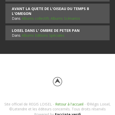
AVANT LA QUETE DE L'OISEAU DU TEMPS 8
L'OMEGON
Dans
Albums collectifs Albums Scénarios
LOISEL DANS L' OMBRE DE PETER PAN
Dans
Albums Editions Spéciales
Site officiel de REGIS LOISEL -
Retour à l'accueil
- ©Régis Loisel,
©Letendre et les éditeurs concernés. Tous droits réservés
Powered by
Facciate verdi