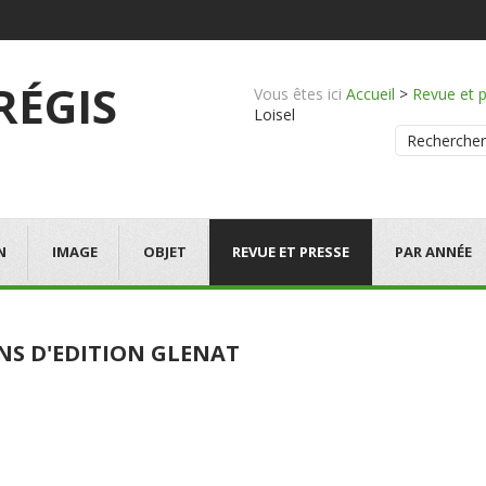
 RÉGIS
Vous êtes ici
Accueil
>
Revue et 
Loisel
Rechercher
N
IMAGE
OBJET
REVUE ET PRESSE
PAR ANNÉE
ANS D'EDITION GLENAT