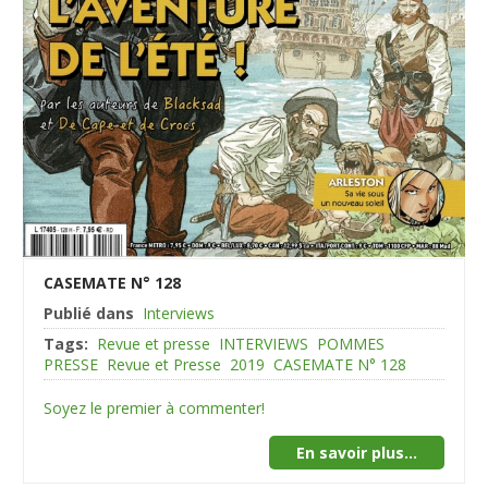
CASEMATE N° 128
Publié dans
Interviews
Tags:
Revue et presse
INTERVIEWS
POMMES
PRESSE
Revue et Presse
2019
CASEMATE N° 128
Soyez le premier à commenter!
En savoir plus...