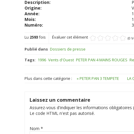
Description:
P
Origine:
V
Année:
1
Mois:
1
Numéro:
3
Lu
2593
fois
Évaluer cet élément
(0 V
Publié dans
Dossiers de presse
Tags:
1996
Vents d'Ouest
PETER PAN 4 MAINS ROUGES
Re
Plus dans cette catégorie :
« PETER PAN 3 TEMPETE
LA 
Laissez un commentaire
Assurez-vous d'indiquer les informations obligatoires (
Le code HTML n'est pas autorisé.
Nom *