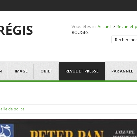
 RÉGIS
Vous êtes ici
Accueil
>
Revue et 
ROUGES
Rechercher
N
IMAGE
OBJET
REVUE ET PRESSE
PAR ANNÉE