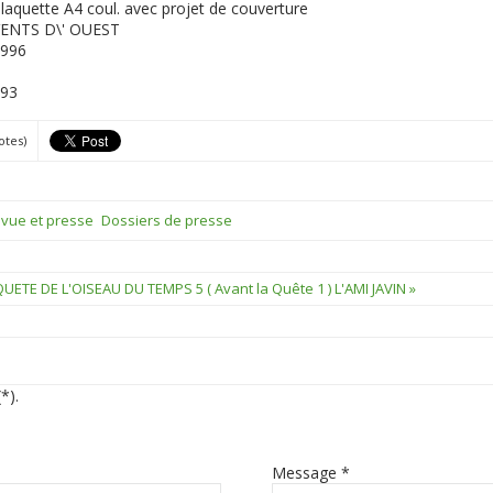
laquette A4 coul. avec projet de couverture
ENTS D\' OUEST
996
93
otes)
vue et presse
Dossiers de presse
QUETE DE L'OISEAU DU TEMPS 5 ( Avant la Quête 1 ) L'AMI JAVIN »
*).
Message *