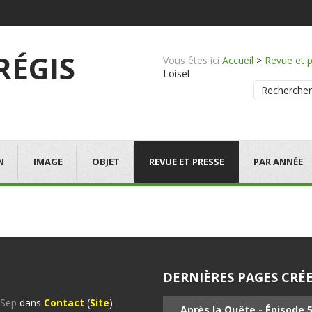
 RÉGIS
Vous êtes ici
Accueil
>
Revue et 
Loisel
Rechercher
N
IMAGE
OBJET
REVUE ET PRESSE
PAR ANNÉE
DERNIÈRES PAGES CRÉE
%Sep
dans
Contact
(
Site
)
Après la Quête - Épisode 