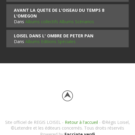
AVANT LA QUETE DE L'OISEAU DU TEMPS 8
L'OMEGON
Dans
Albums collectifs Albums Scénarios
LOISEL DANS L' OMBRE DE PETER PAN
Dans
Albums Editions Spéciales
Site officiel de REGIS LOISEL -
Retour à l'accueil
- ©Régis Loisel,
©Letendre et les éditeurs concernés. Tous droits réservés
Powered by
Facciate verdi