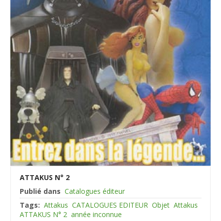
ATTAKUS N° 2
Publié dans
Catalogues éditeur
Tags:
Attakus
CATALOGUES EDITEUR
Objet
Attakus
ATTAKUS N° 2
année inconnue