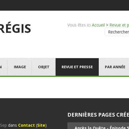
 RÉGIS
Vous êtes ici
Accueil
>
Revue et 
Rechercher
N
IMAGE
OBJET
REVUE ET PRESSE
PAR ANNÉE
DERNIÈRES PAGES CRÉE
%Sep
dans
Contact
(
Site
)
Après la Quête - Épisode 