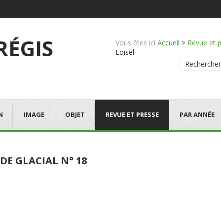
 RÉGIS
Vous êtes ici
Accueil
>
Revue et 
Loisel
Rechercher
N
IMAGE
OBJET
REVUE ET PRESSE
PAR ANNÉE
DE GLACIAL N° 18