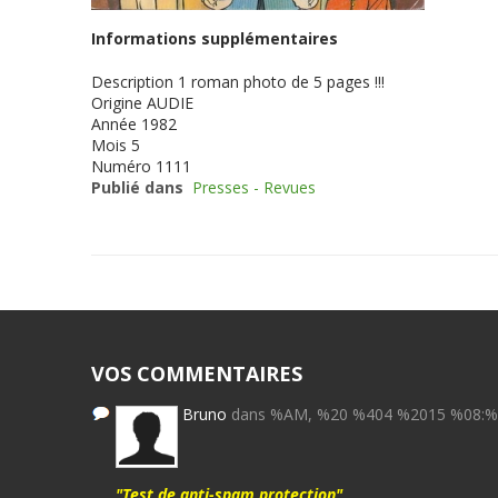
Informations supplémentaires
Description
1 roman photo de 5 pages !!!
Origine
AUDIE
Année
1982
Mois
5
Numéro
1111
Publié dans
Presses - Revues
VOS COMMENTAIRES
Bruno
dans %AM, %20 %404 %2015 %08:
"Test de anti-spam protection"