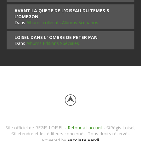
AVANT LA QUETE DE L'OISEAU DU TEMPS 8
L'OMEGON
Dans
Albums collectifs Albums Scénarios
LOISEL DANS L' OMBRE DE PETER PAN
Dans
Albums Editions Spéciales
Site officiel de REGIS LOISEL -
Retour à l'accueil
- ©Régis Loisel,
©Letendre et les éditeurs concernés. Tous droits réservés
Powered by
Facciate verdi