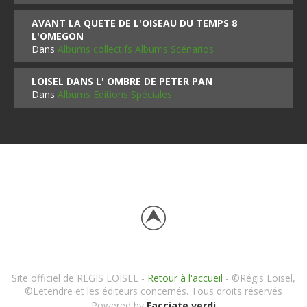
AVANT LA QUETE DE L'OISEAU DU TEMPS 8
L'OMEGON
Dans
Albums collectifs Albums Scénarios
LOISEL DANS L' OMBRE DE PETER PAN
Dans
Albums Editions Spéciales
Site officiel de REGIS LOISEL -
Retour à l'accueil
- ©Régis Loisel,
©Letendre et les éditeurs concernés. Tous droits réservés
Powered by
Facciate verdi