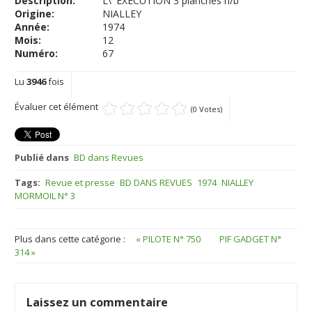
Description:
L\' EXECUTION 3 planches n/b
Origine:
NIALLEY
Année:
1974
Mois:
12
Numéro:
67
Lu
3946
fois
Évaluer cet élément
(0 Votes)
Publié dans
BD dans Revues
Tags:
Revue et presse
BD DANS REVUES
1974
NIALLEY
MORMOIL N° 3
Plus dans cette catégorie :
« PILOTE N° 750
PIF GADGET N°
314 »
Laissez un commentaire