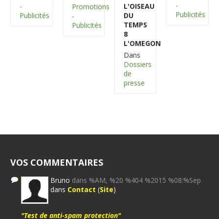
-
L'OISEAU
-
Promotions
Publicités
DU
Publicités
-
TEMPS
Publicités
8
L'OMEGON
Dans
Dossiers
de
presse
VOS COMMENTAIRES
Bruno
dans %AM, %20 %404 %2015 %08:%Sep
dans
Contact
(
Site
)
"Test de anti-spam protection"