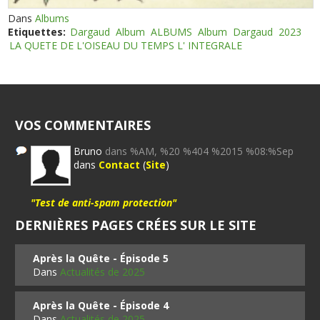
Dans
Albums
Etiquettes:
Dargaud
Album
ALBUMS
Album
Dargaud
2023
LA QUETE DE L'OISEAU DU TEMPS L' INTEGRALE
VOS COMMENTAIRES
Bruno
dans %AM, %20 %404 %2015 %08:%Sep
dans
Contact
(
Site
)
"Test de anti-spam protection"
DERNIÈRES PAGES CRÉES SUR LE SITE
Après la Quête - Épisode 5
Dans
Actualités de 2025
Après la Quête - Épisode 4
Dans
Actualités de 2025