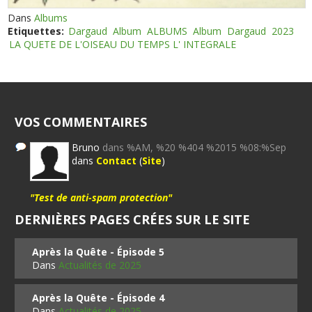
Dans
Albums
Etiquettes:
Dargaud
Album
ALBUMS
Album
Dargaud
2023
LA QUETE DE L'OISEAU DU TEMPS L' INTEGRALE
VOS COMMENTAIRES
Bruno
dans %AM, %20 %404 %2015 %08:%Sep
dans
Contact
(
Site
)
"Test de anti-spam protection"
DERNIÈRES PAGES CRÉES SUR LE SITE
Après la Quête - Épisode 5
Dans
Actualités de 2025
Après la Quête - Épisode 4
Dans
Actualités de 2025