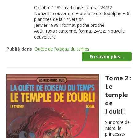
Octobre 1985 : cartonné, format 24/32.
Nouvelle couverture + préface de Rodolphe + 6
planches de la 1° version
Janvier 1989 : format poche broché
Août 1998 : cartonné, format 24/32. Nouvelle
couverture
Publié dans
Quête de l'oiseau du temps
En savoir plus...
Tome 2 :
Le
temple
de
l'oubli
Sur ordre de
Mara, la
princesse-