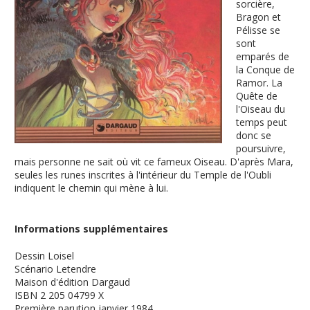
sorcière,
Bragon et
Pélisse se
sont
emparés de
la Conque de
Ramor. La
Quête de
l'Oiseau du
temps peut
donc se
poursuivre,
mais personne ne sait où vit ce fameux Oiseau. D'après Mara,
seules les runes inscrites à l'intérieur du Temple de l'Oubli
indiquent le chemin qui mène à lui.
Informations supplémentaires
Dessin
Loisel
Scénario
Letendre
Maison d'édition
Dargaud
ISBN
2 205 04799 X
Première parution
janvier 1984