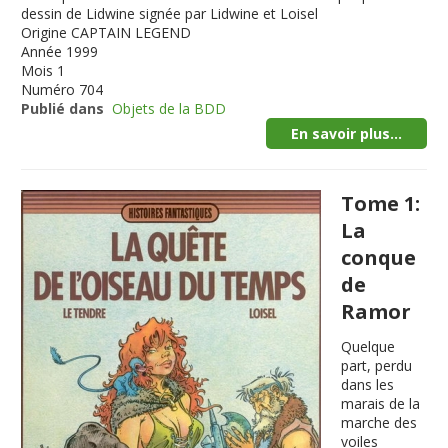
dessin de Lidwine signée par Lidwine et Loisel
Origine
CAPTAIN LEGEND
Année
1999
Mois
1
Numéro
704
Publié dans
Objets de la BDD
En savoir plus...
Tome 1:
La
conque
de
Ramor
Quelque
part, perdu
dans les
marais de la
marche des
voiles