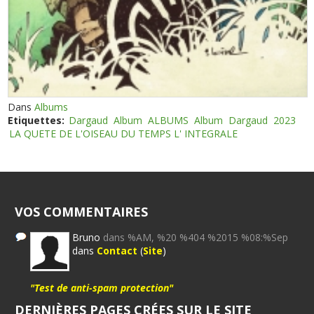
Dans
Albums
Etiquettes:
Dargaud
Album
ALBUMS
Album
Dargaud
2023
LA QUETE DE L'OISEAU DU TEMPS L' INTEGRALE
VOS COMMENTAIRES
Bruno
dans %AM, %20 %404 %2015 %08:%Sep
dans
Contact
(
Site
)
"Test de anti-spam protection"
DERNIÈRES PAGES CRÉES SUR LE SITE