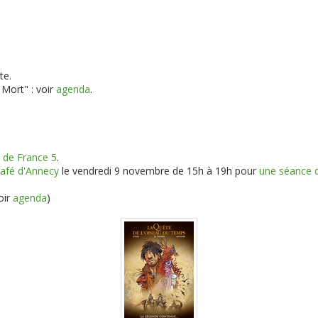
te.
Mort" : voir
agenda
.
e de France 5
.
afé d'Annecy
le vendredi 9 novembre de 15h à 19h pour
une séance d
oir
agenda
)