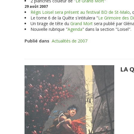
2 planches couleur de "
Le Grand Mort
"
29 août 2007
Régis Loisel sera présent au festival BD de St-Malo
, 
Le tome 6 de la Quête s'intitulera "
Le Grimoire des D
Un tirage de tête du
Grand Mort
sera publié par Glén
Nouvelle rubrique "
Agenda
" dans la section "Loisel".
Publié dans
Actualités de 2007
LA Q