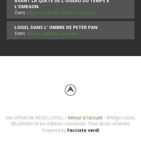
AVANT LA QUETE DE L'OISEAU DU TEMPS 8
L'OMEGON
Dans
Albums collectifs Albums Scénarios
LOISEL DANS L' OMBRE DE PETER PAN
Dans
Albums Editions Spéciales
Site officiel de REGIS LOISEL -
Retour à l'accueil
- ©Régis Loisel,
©Letendre et les éditeurs concernés. Tous droits réservés
Powered by
Facciate verdi