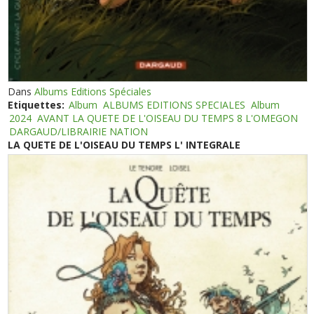
Dans
Albums Editions Spéciales
Etiquettes:
Album
ALBUMS EDITIONS SPECIALES
Album
2024
AVANT LA QUETE DE L'OISEAU DU TEMPS 8 L'OMEGON
DARGAUD/LIBRAIRIE NATION
LA QUETE DE L'OISEAU DU TEMPS L' INTEGRALE