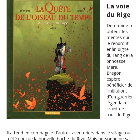
La voie
du Rige
Déterminé à
obtenir les
mérites qui
le rendront
enfin digne
du rang de la
princesse
Mara,
Bragon
espère
bénéficier de
l'initiationt
d"un guerrier
légendaire
craint de
tous, le Rige
!
Il attend en compagnie d'autres aventuriers dans le village où
a été conçue la nouvelle hache du Rige. Mais personne ne sait