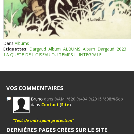
Dans
Albums
Etiquettes:
Dargaud
Album
ALBUMS
Album
Dargaud
2023
LA QUETE DE L'OISEAU DU TEMPS L' INTEGRALE
VOS COMMENTAIRES
Bruno
dans %AM, %20 %404 %2015 %08:%Sep
dans
Contact
(
Site
)
"Test de anti-spam protection"
DERNIÈRES PAGES CRÉES SUR LE SITE