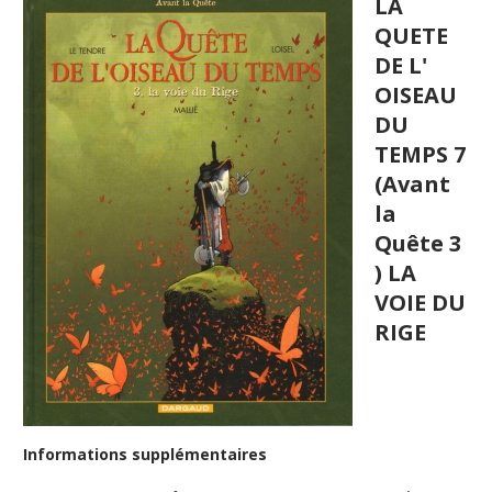
LA
QUETE
DE L'
OISEAU
DU
TEMPS 7
(Avant
la
Quête 3
) LA
VOIE DU
RIGE
Informations supplémentaires