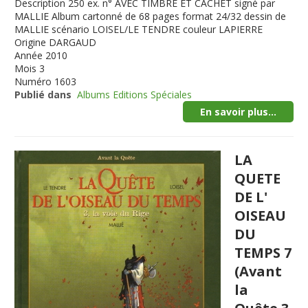
Description
250 ex. n° AVEC TIMBRE ET CACHET signé par
MALLIE Album cartonné de 68 pages format 24/32 dessin de
MALLIE scénario LOISEL/LE TENDRE couleur LAPIERRE
Origine
DARGAUD
Année
2010
Mois
3
Numéro
1603
Publié dans
Albums Editions Spéciales
En savoir plus...
LA
QUETE
DE L'
OISEAU
DU
TEMPS 7
(Avant
la