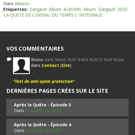
Dans
Albums
Etiquettes:
Dargaud
Album
ALBUMS
Album
Dargaud
2023
LA QUETE DE L'OISEAU DU TEMPS L' INTEGRALE
VOS COMMENTAIRES
Bruno
dans %AM, %20 %404 %2015 %08:%Sep
dans
Contact
(
Site
)
"Test de anti-spam protection"
DERNIÈRES PAGES CRÉES SUR LE SITE
Après la Quête - Épisode 5
Dans
Actualités de 2025
Après la Quête - Épisode 4
Dans
Actualités de 2025