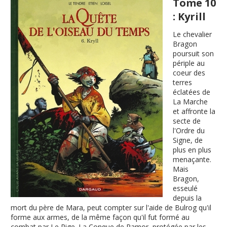
Tome 10
: Kyrill
Le chevalier
Bragon
poursuit son
périple au
coeur des
terres
éclatées de
La Marche
et affronte la
secte de
l'Ordre du
Signe, de
plus en plus
menaçante.
Mais
Bragon,
esseulé
depuis la
mort du père de Mara, peut compter sur l'aide de Bulrog qu'il
forme aux armes, de la même façon qu'il fut formé au
combat par Le Rige. La Conque de Ramor, protégée par les