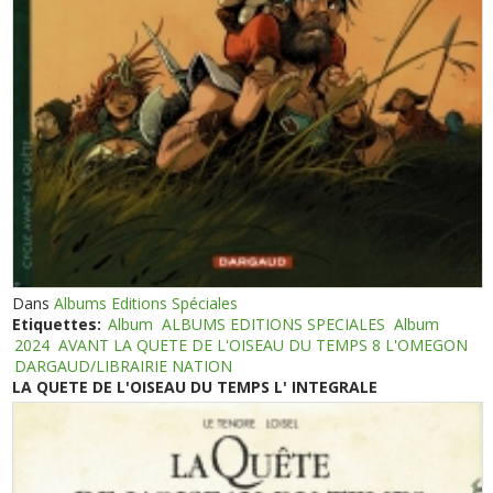
Dans
Albums Editions Spéciales
Etiquettes:
Album
ALBUMS EDITIONS SPECIALES
Album
2024
AVANT LA QUETE DE L'OISEAU DU TEMPS 8 L'OMEGON
DARGAUD/LIBRAIRIE NATION
LA QUETE DE L'OISEAU DU TEMPS L' INTEGRALE