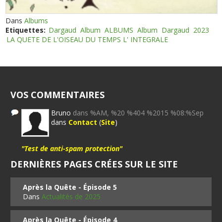
Dans
Albums
Etiquettes:
Dargaud
Album
ALBUMS
Album
Dargaud
2023
LA QUETE DE L'OISEAU DU TEMPS L' INTEGRALE
VOS COMMENTAIRES
Bruno
dans %AM, %20 %404 %2015 %08:%Sep
dans
Contact
(
Site
)
"Test de anti-spam protection"
DERNIÈRES PAGES CRÉES SUR LE SITE
Après la Quête - Épisode 5
Dans
Actualités de 2025
Après la Quête - Épisode 4