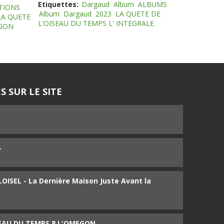
Etiquettes:
Dargaud
Album
ALBUMS
TIONS
Album
Dargaud
2023
LA QUETE DE
LA QUETE
L'OISEAU DU TEMPS L' INTEGRALE
EGON
S SUR LE SITE
5
4
ISEL - La Dernière Maison Juste Avant la
SEAU DU TEMPS 8 L'OMEGON