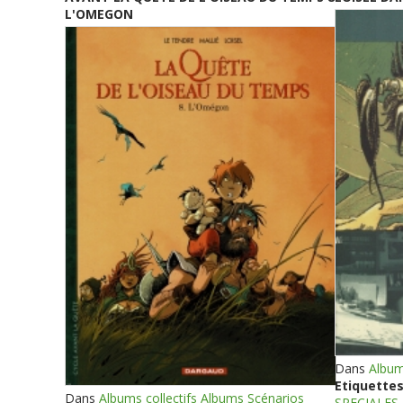
L'OMEGON
Dans
Album
Etiquettes
Dans
Albums collectifs Albums Scénarios
SPECIALES