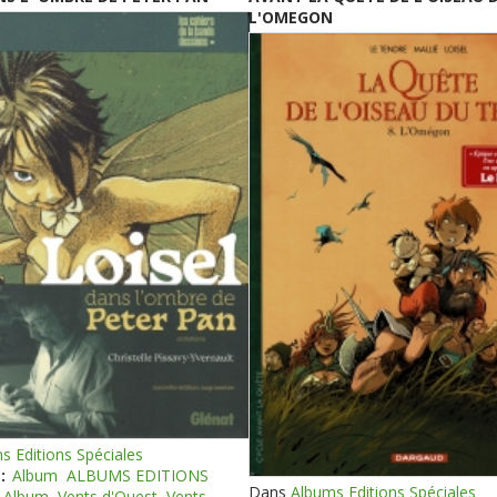
L'OMEGON
s Editions Spéciales
:
Album
ALBUMS EDITIONS
Dans
Albums Editions Spéciales
Album
Vents d'Ouest
Vents