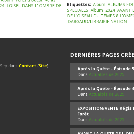
Etiquettes:
Album
ALBUMS EDI
24
LOISEL DANS L' OMBRE DE
SPECIALES
Album
2024
AVANT 
DE L'OISEAU DU TEMPS 8 L'OM
DARGAUD/LIBRAIRIE NATION
DERNIÈRES PAGES CRÉE
%Sep
dans
Contact
(
Site
)
Après la Quête - Épisode 
Dans
Actualités de 2025
Après la Quête - Épisode 
Dans
Actualités de 2025
EXPOSITION/VENTE Régis LO
Forêt
Dans
Actualités de 2025
AVANT LA QUETE DE L'OI