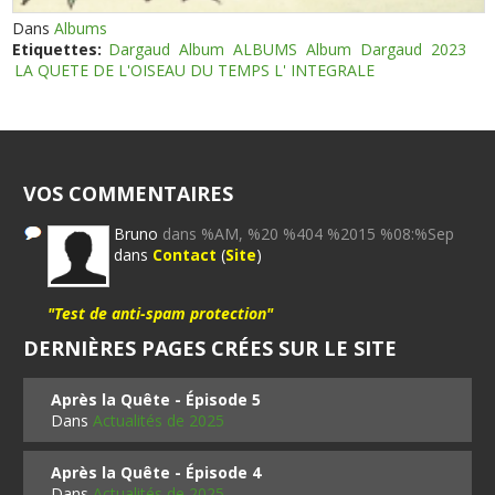
Dans
Albums
Etiquettes:
Dargaud
Album
ALBUMS
Album
Dargaud
2023
LA QUETE DE L'OISEAU DU TEMPS L' INTEGRALE
VOS COMMENTAIRES
Bruno
dans %AM, %20 %404 %2015 %08:%Sep
dans
Contact
(
Site
)
"Test de anti-spam protection"
DERNIÈRES PAGES CRÉES SUR LE SITE
Après la Quête - Épisode 5
Dans
Actualités de 2025
Après la Quête - Épisode 4
Dans
Actualités de 2025