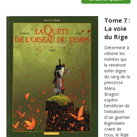
Tome 7 :
La voie
du Rige
Déterminé à
obtenir les
mérites qui
le rendront
enfin digne
du rang de la
princesse
Mara,
Bragon
espère
bénéficier de
l'initiationt
d"un guerrier
légendaire
craint de
tous, le Rige