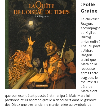
: Folle
Graine
Le chevalier
Bragon,
accompagné
de Kryll et
Bulrog,
arrive enfin à
Thâ, au pays
d'Akbar.
Bragon
craint que
Mara ne la
repousse
après l'acte
tragique, le
meurtre du
père de
Mara alors
que son esprit était possédé et manipulé. Mais Mara lui
pardonne et lui apprend qu'elle a découvert dans le grimoire
des Dieux une très ancienne magie reliée au symbole de