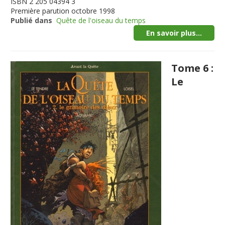
ISBN
2 205 04394 3
Première parution
octobre 1998
Publié dans
Quête de l'oiseau du temps
En savoir plus...
Tome 6 :
Le