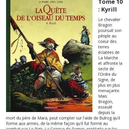
Tome 10
: Kyrill
Le chevalier
Bragon
poursuit son
périple au
coeur des
terres
éclatées de
La Marche
et affronte la
secte de
l'Ordre du
Signe, de
plus en plus
menaçante.
Mais
Bragon,
esseulé
depuis la
mort du père de Mara, peut compter sur l'aide de Bulrog qu'il
forme aux armes, de la même façon qu'il fut formé au
combat par Le Rige. La Conque de Ramor, protégée par les