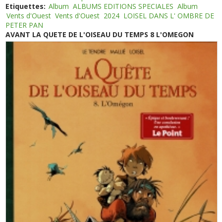
Etiquettes:
Album
ALBUMS EDITIONS SPECIALES
Album
Vents d'Ouest
Vents d'Ouest
2024
LOISEL DANS L' OMBRE DE
PETER PAN
AVANT LA QUETE DE L'OISEAU DU TEMPS 8 L'OMEGON