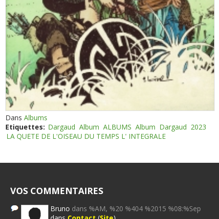
Dans
Albums
Etiquettes:
Dargaud
Album
ALBUMS
Album
Dargaud
2023
LA QUETE DE L'OISEAU DU TEMPS L' INTEGRALE
VOS COMMENTAIRES
Bruno
dans %AM, %20 %404 %2015 %08:%Sep
dans
Contact
(
Site
)