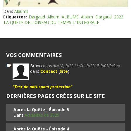
Dans
Albums
Etiquettes:
Dargaud
Album
ALBUMS
Album
Dargaud
2023
LA QUETE DE L'OISEAU DU TEMPS L' INTEGRALE
VOS COMMENTAIRES
Bruno
dans %AM, %20 %404 %2015 %08:%Sep
dans
Contact
(
Site
)
"Test de anti-spam protection"
DERNIÈRES PAGES CRÉES SUR LE SITE
Après la Quête - Épisode 5
Dans
Actualités de 2025
Après la Quête - Épisode 4