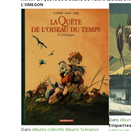
L'OMEGON
Dans
Album
Etiquettes
Dans
Albums collectifs Albums Scénarios
SPECIALES