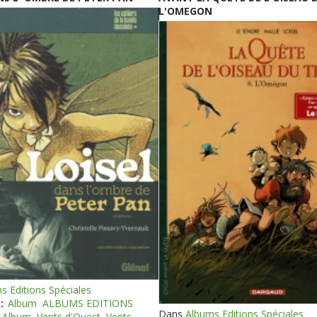
L'OMEGON
s Editions Spéciales
:
Album
ALBUMS EDITIONS
Dans
Albums Editions Spéciales
Album
Vents d'Ouest
Vents