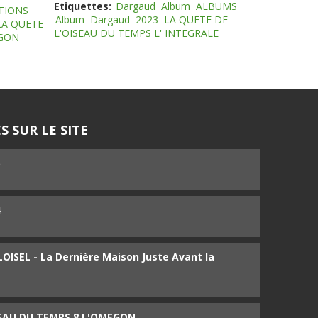
Etiquettes:
Dargaud
Album
ALBUMS
TIONS
Album
Dargaud
2023
LA QUETE DE
LA QUETE
L'OISEAU DU TEMPS L' INTEGRALE
EGON
S SUR LE SITE
5
4
ISEL - La Dernière Maison Juste Avant la
SEAU DU TEMPS 8 L'OMEGON