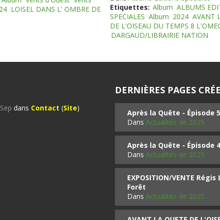
Etiquettes:
Album
ALBUMS EDI
24
LOISEL DANS L' OMBRE DE
SPECIALES
Album
2024
AVANT 
DE L'OISEAU DU TEMPS 8 L'OM
DARGAUD/LIBRAIRIE NATION
DERNIÈRES PAGES CRÉE
%Sep
dans
Contact
(
Site
)
Après la Quête - Épisode 
Dans
Actualités de 2025
Après la Quête - Épisode 
Dans
Actualités de 2025
EXPOSITION/VENTE Régis LO
Forêt
Dans
Actualités de 2025
AVANT LA QUETE DE L'OI