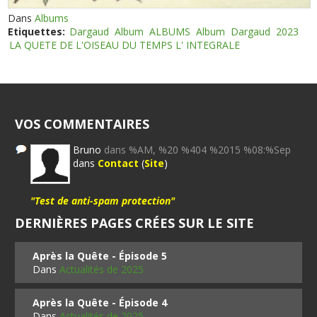
Dans
Albums
Etiquettes:
Dargaud
Album
ALBUMS
Album
Dargaud
2023
LA QUETE DE L'OISEAU DU TEMPS L' INTEGRALE
VOS COMMENTAIRES
Bruno
dans %AM, %20 %404 %2015 %08:%Sep
dans
Contact
(
Site
)
"Test de anti-spam protection"
DERNIÈRES PAGES CRÉES SUR LE SITE
Après la Quête - Épisode 5
Dans
Actualités de 2025
Après la Quête - Épisode 4
Dans
Actualités de 2025