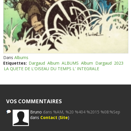
Dans
Albums
Etiquettes:
Dargaud
Album
ALBUMS
Album
Dargaud
2023
LA QUETE DE L'OISEAU DU TEMPS L' INTEGRALE
VOS COMMENTAIRES
Bruno
dans %AM, %20 %404 %2015 %08:%Sep
dans
Contact
(
Site
)