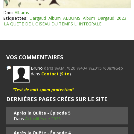
Dans
Albums
Etiquettes:
Dargaud
Album
ALBUMS
Album
Dargaud
2023
LA QUETE DE L'OISEAU DU TEMPS L' INTEGRALE
VOS COMMENTAIRES
Bruno
dans %AM, %20 %404 %2015 %08:%Sep
dans
Contact
(
Site
)
"Test de anti-spam protection"
DERNIÈRES PAGES CRÉES SUR LE SITE
Après la Quête - Épisode 5
Dans
Actualités de 2025
Après la Quête - Épisode 4