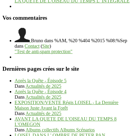
LA QUETE DE L'OISEAU DU TEMPS L' INTEGRALE
Vos commentaires
Bruno
dans %AM, %20 %404 %2015 %08:%Sep
dans
Contact
(
Site
)
"Test de anti-spam protection"
Dernières pages crées sur le site
Après la Quête - Épisode 5
Dans
Actualités de 2025
Après la Quête - Épisode 4
Dans
Actualités de 2025
EXPOSITION/VENTE Régis LOISEL - La Dernière
Maison Juste Avant la Forêt
Dans
Actualités de 2025
AVANT LA QUETE DE L'OISEAU DU TEMPS 8
L'OMEGON
Dans
Albums collectifs Albums Scénarios
LOISEL DANS L' OMBRE DE PETER PAN