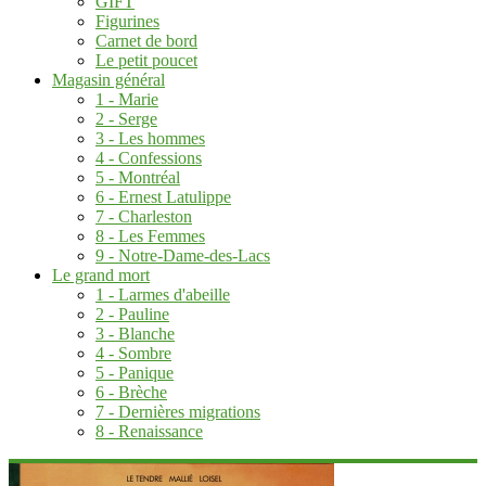
GIFT
Figurines
Carnet de bord
Le petit poucet
Magasin général
1 - Marie
2 - Serge
3 - Les hommes
4 - Confessions
5 - Montréal
6 - Ernest Latulippe
7 - Charleston
8 - Les Femmes
9 - Notre-Dame-des-Lacs
Le grand mort
1 - Larmes d'abeille
2 - Pauline
3 - Blanche
4 - Sombre
5 - Panique
6 - Brèche
7 - Dernières migrations
8 - Renaissance