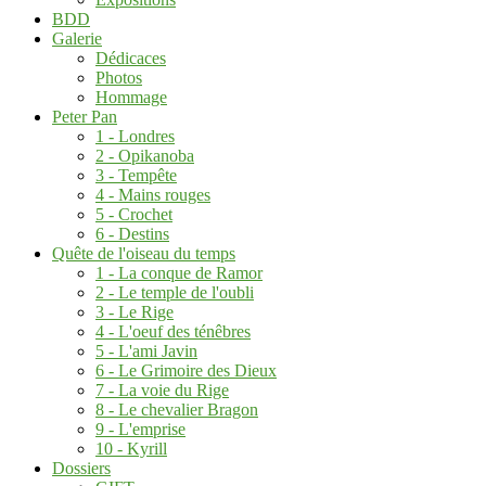
BDD
Galerie
Dédicaces
Photos
Hommage
Peter Pan
1 - Londres
2 - Opikanoba
3 - Tempête
4 - Mains rouges
5 - Crochet
6 - Destins
Quête de l'oiseau du temps
1 - La conque de Ramor
2 - Le temple de l'oubli
3 - Le Rige
4 - L'oeuf des ténêbres
5 - L'ami Javin
6 - Le Grimoire des Dieux
7 - La voie du Rige
8 - Le chevalier Bragon
9 - L'emprise
10 - Kyrill
Dossiers