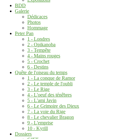
BDD
Galerie
Dédicaces
Photos
Hommage
Peter Pan
1 - Londres
2 - Opikanoba
3 - Tempête
4 - Mains rouges
5 - Crochet
6 - Destins
Quête de l'oiseau du temps
1 - La conque de Ramor
2 - Le temple de l'oubli
3 - Le Rige
4 - L'oeuf des ténêbres
5 - L'ami Javin
6 - Le Grimoire des Dieux
7 - La voie du Rige
8 - Le chevalier Bragon
9 - L'emprise
10 - Kyrill
Dossiers