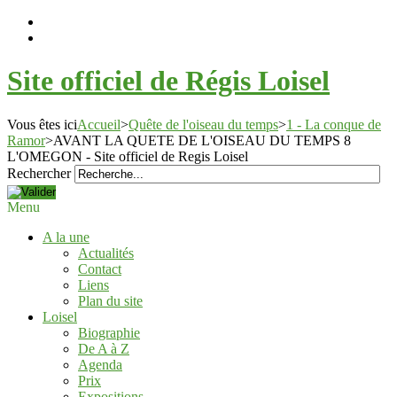
Site officiel de Régis Loisel
Vous êtes ici
Accueil
>
Quête de l'oiseau du temps
>
1 - La conque de
Ramor
>
AVANT LA QUETE DE L'OISEAU DU TEMPS 8
L'OMEGON - Site officiel de Regis Loisel
Rechercher
Menu
A la une
Actualités
Contact
Liens
Plan du site
Loisel
Biographie
De A à Z
Agenda
Prix
Expositions