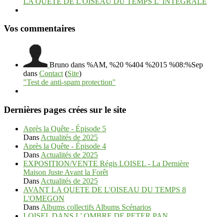
LA QUETE DE L'OISEAU DU TEMPS L' INTEGRALE
Vos commentaires
Bruno
dans %AM, %20 %404 %2015 %08:%Sep
dans
Contact
(
Site
)
"Test de anti-spam protection"
Dernières pages crées sur le site
Après la Quête - Épisode 5
Dans
Actualités de 2025
Après la Quête - Épisode 4
Dans
Actualités de 2025
EXPOSITION/VENTE Régis LOISEL - La Dernière
Maison Juste Avant la Forêt
Dans
Actualités de 2025
AVANT LA QUETE DE L'OISEAU DU TEMPS 8
L'OMEGON
Dans
Albums collectifs Albums Scénarios
LOISEL DANS L' OMBRE DE PETER PAN