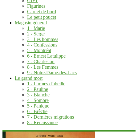
GIFT
Figurines
Carnet de bord
Le petit poucet
Magasin général
1 - Marie
2 - Serge
3 - Les hommes
4 - Confessions
5 - Montréal
6 - Ernest Latulippe
7 - Charleston
8 - Les Femmes
9 - Notre-Dame-des-Lacs
Le grand mort
1 - Larmes d'abeille
2 - Pauline
3 - Blanche
4 - Sombre
5 - Panique
6 - Brèche
7 - Dernières migrations
8 - Renaissance