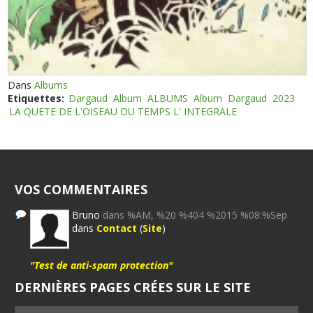
Dans
Albums
Etiquettes:
Dargaud
Album
ALBUMS
Album
Dargaud
2023
LA QUETE DE L'OISEAU DU TEMPS L' INTEGRALE
VOS COMMENTAIRES
Bruno
dans %AM, %20 %404 %2015 %08:%Sep
dans
Contact
(
Site
)
"Test de anti-spam protection"
DERNIÈRES PAGES CRÉES SUR LE SITE