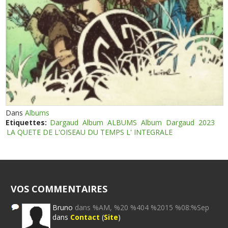
Dans
Albums
Etiquettes:
Dargaud
Album
ALBUMS
Album
Dargaud
2023
LA QUETE DE L'OISEAU DU TEMPS L' INTEGRALE
VOS COMMENTAIRES
Bruno
dans %AM, %20 %404 %2015 %08:%Sep
dans
Contact
(
Site
)