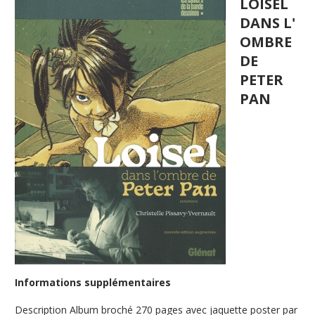
LOISEL
DANS L'
OMBRE
DE
PETER
PAN
Informations supplémentaires
Description
Album broché 270 pages avec jaquette poster par