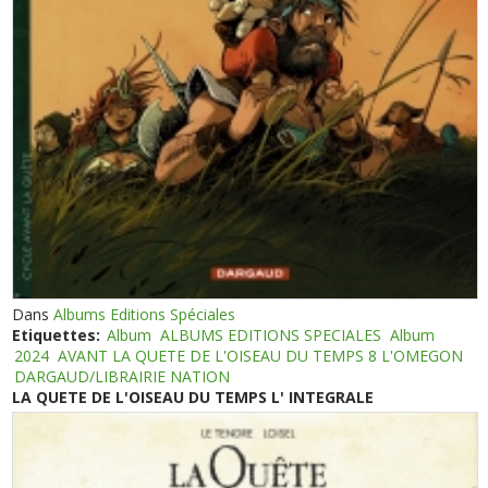
Dans
Albums Editions Spéciales
Etiquettes:
Album
ALBUMS EDITIONS SPECIALES
Album
2024
AVANT LA QUETE DE L'OISEAU DU TEMPS 8 L'OMEGON
DARGAUD/LIBRAIRIE NATION
LA QUETE DE L'OISEAU DU TEMPS L' INTEGRALE