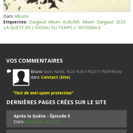
Dans
Albums
Etiquettes:
Dargaud
Album
ALBUMS
Album
Dargaud
2023
LA QUETE DE L'OISEAU DU TEMPS L' INTEGRALE
VOS COMMENTAIRES
Bruno
dans %AM, %20 %404 %2015 %08:%Sep
dans
Contact
(
Site
)
"Test de anti-spam protection"
DERNIÈRES PAGES CRÉES SUR LE SITE
Après la Quête - Épisode 5
Dans
Actualités de 2025