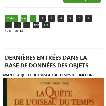
Début
Précédent
1
2
3
4
5
6
7
8
9
10
Suivant
Fin
Page 1 sur 12
DERNIÈRES ENTRÉES DANS LA
BASE DE DONNÉES DES OBJETS
AVANT LA QUETE DE L'OISEAU DU TEMPS 8 L'OMEGON