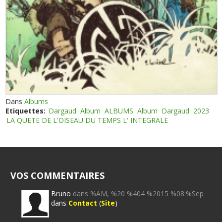
Dans
Albums
Etiquettes:
Dargaud
Album
ALBUMS
Album
Dargaud
2023
LA QUETE DE L'OISEAU DU TEMPS L' INTEGRALE
VOS COMMENTAIRES
Bruno
dans %AM, %20 %404 %2015 %08:%Sep
dans
Contact
(
Site
)