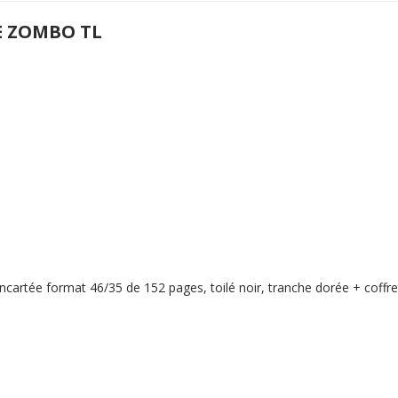
E ZOMBO TL
cartée format 46/35 de 152 pages, toilé noir, tranche dorée + coffret