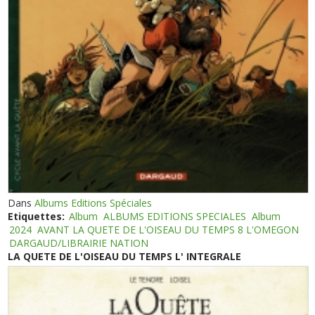
Dans
Albums Editions Spéciales
Etiquettes:
Album
ALBUMS EDITIONS SPECIALES
Album
2024
AVANT LA QUETE DE L'OISEAU DU TEMPS 8 L'OMEGON
DARGAUD/LIBRAIRIE NATION
LA QUETE DE L'OISEAU DU TEMPS L' INTEGRALE