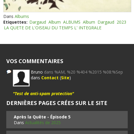
Dans
Albums
Etiquettes:
Dargaud
Album
ALBUMS
Album
Dargaud
2023
LA QUETE DE L'OISEAU DU TEMPS L' INTEGRALE
VOS COMMENTAIRES
Bruno
dans %AM, %20 %404 %2015 %08:%Sep
dans
Contact
(
Site
)
"Test de anti-spam protection"
DERNIÈRES PAGES CRÉES SUR LE SITE
Après la Quête - Épisode 5
Dans
Actualités de 2025