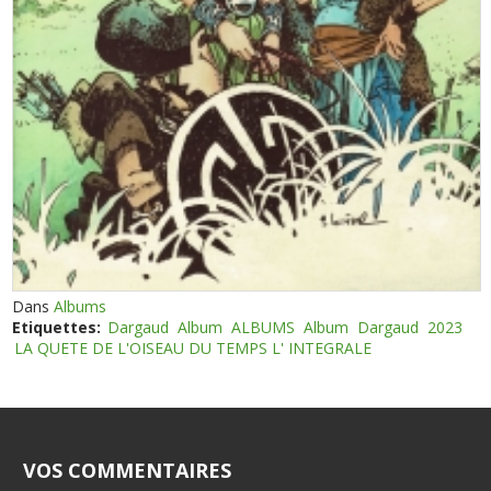
Dans
Albums
Etiquettes:
Dargaud
Album
ALBUMS
Album
Dargaud
2023
LA QUETE DE L'OISEAU DU TEMPS L' INTEGRALE
VOS COMMENTAIRES