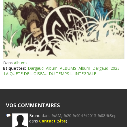
Dans
Albums
Etiquettes:
Dargaud
Album
ALBUMS
Album
Dargaud
2023
LA QUETE DE L'OISEAU DU TEMPS L' INTEGRALE
VOS COMMENTAIRES
Bruno
dans %AM, %20 %404 %2015 %08:%Sep
dans
Contact
(
Site
)