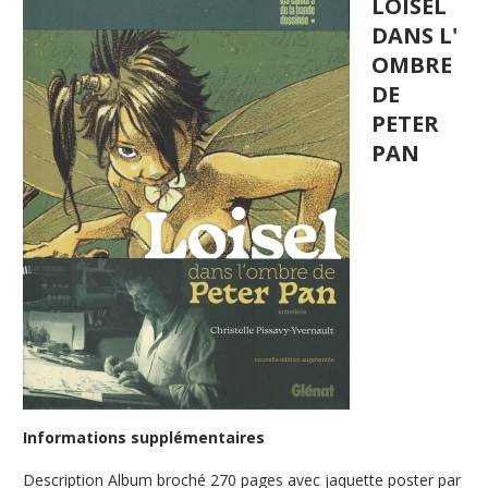
LOISEL
DANS L'
OMBRE
DE
PETER
PAN
Informations supplémentaires
Description
Album broché 270 pages avec jaquette poster par