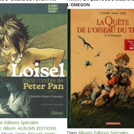
L'OMEGON
s Editions Spéciales
:
Album
ALBUMS EDITIONS
Dans
Albums Editions Spéciales
Album
Vents d'Ouest
Vents