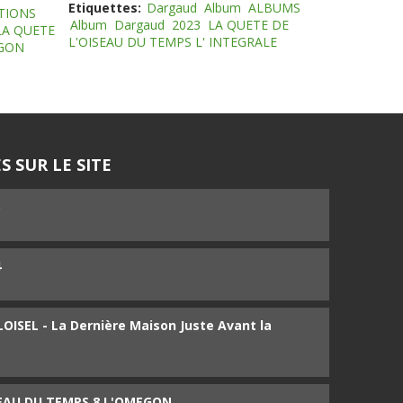
Etiquettes:
Dargaud
Album
ALBUMS
TIONS
Album
Dargaud
2023
LA QUETE DE
LA QUETE
L'OISEAU DU TEMPS L' INTEGRALE
EGON
S SUR LE SITE
5
4
ISEL - La Dernière Maison Juste Avant la
SEAU DU TEMPS 8 L'OMEGON