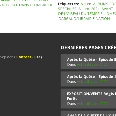
Etiquettes:
Album
ALBUMS EDI
24
LOISEL DANS L' OMBRE DE
SPECIALES
Album
2024
AVANT 
DE L'OISEAU DU TEMPS 8 L'OM
DARGAUD/LIBRAIRIE NATION
DERNIÈRES PAGES CRÉE
%Sep
dans
Contact
(
Site
)
Après la Quête - Épisode 
Dans
Actualités de 2025
Après la Quête - Épisode 
Dans
Actualités de 2025
EXPOSITION/VENTE Régis LO
Forêt
Dans
Actualités de 2025
AVANT LA QUETE DE L'OI