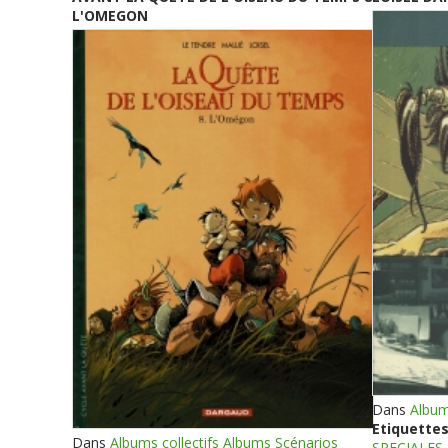
L'OMEGON
Dans
Album
Etiquettes
Dans
Albums collectifs Albums Scénarios
SPECIALES