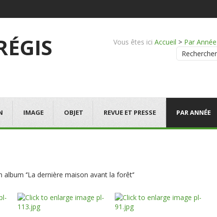
 RÉGIS
Vous êtes ici
Accueil
>
Par Année
Rechercher
N
IMAGE
OBJET
REVUE ET PRESSE
PAR ANNÉE
lbum ‘’La dernière maison avant la forêt‘’