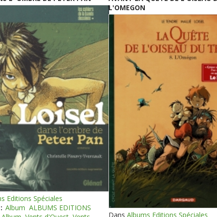
L'OMEGON
s Editions Spéciales
:
Album
ALBUMS EDITIONS
Dans
Albums Editions Spéciales
Album
Vents d'Ouest
Vents