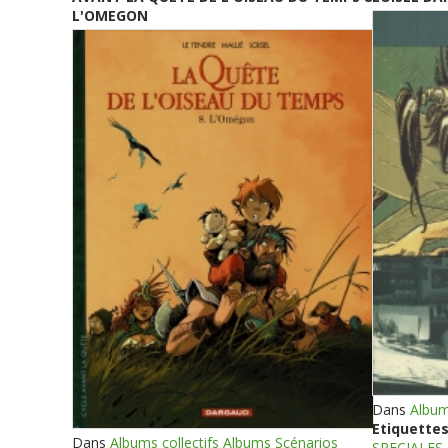
L'OMEGON
Dans
Album
Etiquettes
Dans
Albums collectifs Albums Scénarios
SPECIALES