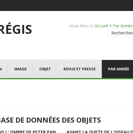
 RÉGIS
Vous êtes ici
Accueil
>
Par Année
Rechercher
N
IMAGE
OBJET
REVUE ET PRESSE
PAR ANNÉE
BASE DE DONNÉES DES OBJETS
NS L' OMBRE DE PETER PAN
AVANT LA QUETE DE L'OISEAU 