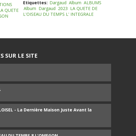
Etiquettes:
Dargaud
Album
ALBUMS
TIONS
Album
Dargaud
2023
LA QUETE DE
LA QUETE
L'OISEAU DU TEMPS L' INTEGRALE
EGON
S SUR LE SITE
5
4
ISEL - La Dernière Maison Juste Avant la
SEAU DU TEMPS 8 L'OMEGON