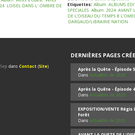
Etiquettes:
Album
ALBUMS EDI
24
LOISEL DANS L' OMBRE DE
SPECIALES
Album
2024
AVANT 
DE L'OISEAU DU TEMPS 8 L'OM
DARGAUD/LIBRAIRIE NATION
DERNIÈRES PAGES CRÉE
%Sep
dans
Contact
(
Site
)
Après la Quête - Épisode 
Dans
Actualités de 2025
Après la Quête - Épisode 
Dans
Actualités de 2025
EXPOSITION/VENTE Régis LO
Forêt
Dans
Actualités de 2025
AVANT LA QUETE DE L'OI