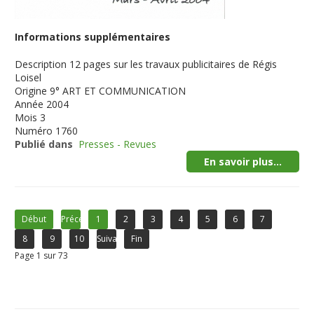
Informations supplémentaires
Description
12 pages sur les travaux publicitaires de Régis
Loisel
Origine
9° ART ET COMMUNICATION
Année
2004
Mois
3
Numéro
1760
Publié dans
Presses - Revues
En savoir plus...
Début
Précédent
1
2
3
4
5
6
7
8
9
10
Suivant
Fin
Page 1 sur 73