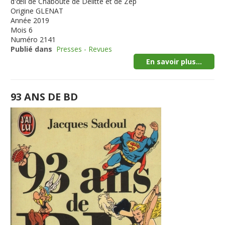
d'œil de Chabouté de Delitte et de Zep
Origine
GLENAT
Année
2019
Mois
6
Numéro
2141
Publié dans
Presses - Revues
En savoir plus...
93 ANS DE BD