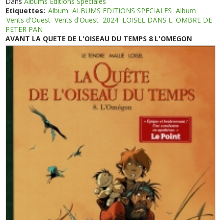
Dans
Albums Editions Spéciales
Etiquettes:
Album
ALBUMS EDITIONS SPECIALES
Album
Vents d'Ouest
Vents d'Ouest
2024
LOISEL DANS L' OMBRE DE
PETER PAN
AVANT LA QUETE DE L'OISEAU DU TEMPS 8 L'OMEGON